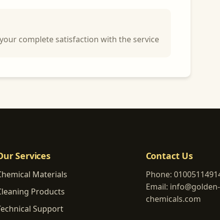
your complete satisfaction with the service
Our Services
Contact Us
Chemical Materials
Phone:
0100511491
Email:
info@golden-
Cleaning Products
chemicals.com
Technical Support