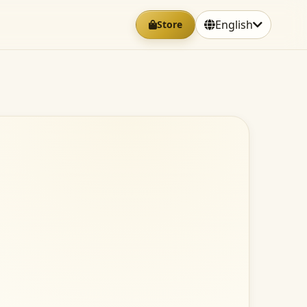
English
Store