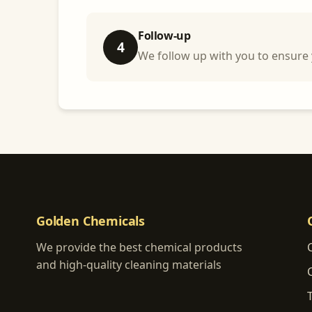
Follow-up
4
We follow up with you to ensure 
Golden Chemicals
We provide the best chemical products
and high-quality cleaning materials