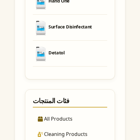
Hand One
Surface Disinfectant
Detatol
فئات المنتجات
All Products
Cleaning Products